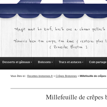
"Magit mat ho korf, hoc'h ene a chomo pelloc'h 
"Nourris bien ton corps, ton âme y restera plus l
[ Proverbe Breton ]
Desserts et gâteaux
Boissons
Trucs et astuces
Coin partage
Vous êtes ici :
Recettes-bretonnes.fr
>
Crêpes Bretonnes
>
Millefeuille de crêpe
Millefeuille de crêpes 