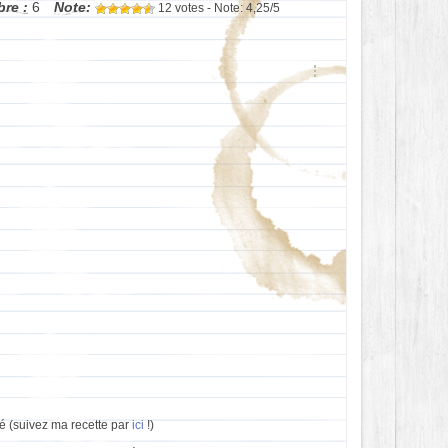
re :
6
Note:
12 votes - Note: 4,25/5
é (suivez ma recette par
ici
!)