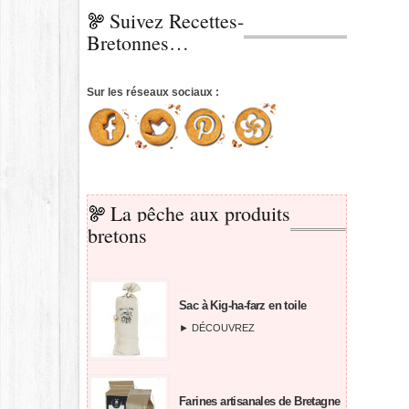
pour
Suivez Recettes-
:
Bretonnes…
Sur les réseaux sociaux :
La pêche aux produits
bretons
Sac à Kig-ha-farz en toile
► DÉCOUVREZ
Farines artisanales de Bretagne