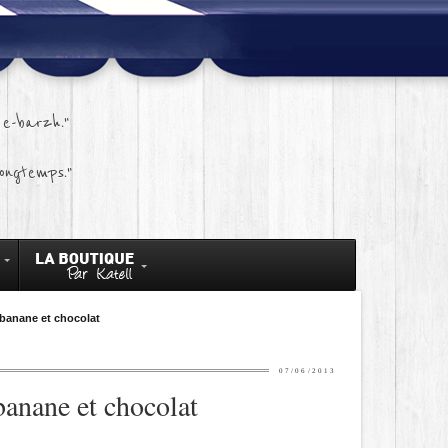
e-barzh."
ongtemps."
s banane et chocolat
07/06/2013
banane et chocolat