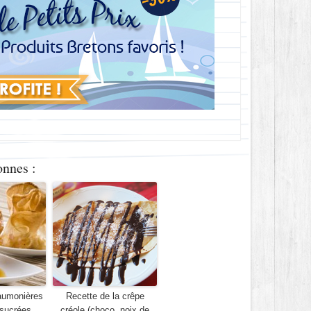
onnes :
aumonières
Recette de la crêpe
 sucrées
créole (choco, noix de