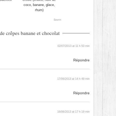
coco, banane, glace,
rhum)
Sovrn
 de crêpes banane et chocolat
02/07/2013 at 11 h 50 min
Répondre
17/06/2013 at 14 h 49 min
Répondre
16/06/2013 at 17 h 19 min